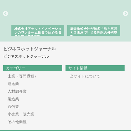
ｎｙ
株式会社アセットイノベーショ
庭楽株式会社が知多半島と三河
株
でき
ンのワンルーム投資で始める資
と名古屋で叶える理想の外構空
で
産形成と老後準備
間
ビジネスホットジャーナル
ビジネスホットジャーナル
カテゴリー
サイト情報
士業（専門職種）
当サイトについて
運送業
人材紹介業
製造業
通信業
小売業・販売業
その他業種